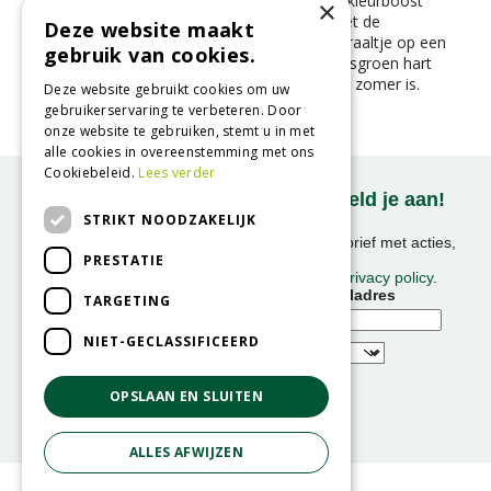
Op zoek naar een plant die je tuin een flinke kleurboost
×
geeft in de zomer en herfst? Maak kennis met de
Deze website maakt
Rudbeckia ‘Sunbeckia Ophelia’ – een zonnestraaltje op een
gebruik van cookies.
steel. Met haar knalgele bloemblaadjes en frisgroen hart
fleurt ze elke border of pot op alsof het altijd zomer is.
Deze website gebruikt cookies om uw
gebruikerservaring te verbeteren. Door
onze website te gebruiken, stemt u in met
alle cookies in overeenstemming met ons
Cookiebeleid.
Lees verder
Onze nieuwsbrief ontvangen? Meld je aan!
STRIKT NOODZAKELIJK
Ontvang ongeveer 1x per week onze nieuwsbrief met acties,
PRESTATIE
nieuws & activiteiten!
We slaan uw gegevens op conform onze
privacy policy
.
Voornaam
E-mailadres
TARGETING
NIET-GECLASSIFICEERD
OPSLAAN EN SLUITEN
ALLES AFWIJZEN