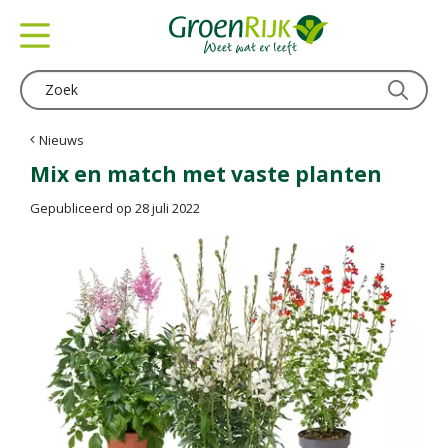
G
a
n
a
a
r
c
Nieuws
o
Mix en match met vaste planten
n
t
Gepubliceerd op
28 juli 2022
e
n
t