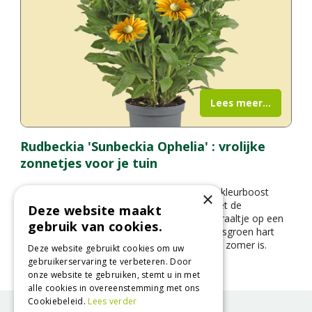
Lees meer...
Rudbeckia 'Sunbeckia Ophelia' : vrolijke
zonnetjes voor je tuin
Op zoek naar een plant die je tuin een flinke kleurboost
×
geeft in de zomer en herfst? Maak kennis met de
Deze website maakt
Rudbeckia ‘Sunbeckia Ophelia’ – een zonnestraaltje op een
gebruik van cookies.
steel. Met haar knalgele bloemblaadjes en frisgroen hart
fleurt ze elke border of pot op alsof het altijd zomer is.
Deze website gebruikt cookies om uw
gebruikerservaring te verbeteren. Door
onze website te gebruiken, stemt u in met
alle cookies in overeenstemming met ons
Cookiebeleid.
Lees verder