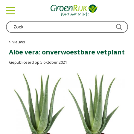
G
a
n
a
a
r
c
Nieuws
o
Alöe vera: onverwoestbare vetplant
n
t
Gepubliceerd op
5 oktober 2021
e
n
t