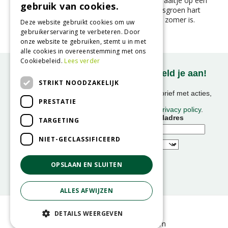
Rudbeckia ‘Sunbeckia Ophelia’ – een zonnestraaltje op een
gebruik van cookies.
steel. Met haar knalgele bloemblaadjes en frisgroen hart
fleurt ze elke border of pot op alsof het altijd zomer is.
Deze website gebruikt cookies om uw
gebruikerservaring te verbeteren. Door
onze website te gebruiken, stemt u in met
alle cookies in overeenstemming met ons
Cookiebeleid.
Lees verder
Onze nieuwsbrief ontvangen? Meld je aan!
STRIKT NOODZAKELIJK
Ontvang ongeveer 1x per week onze nieuwsbrief met acties,
PRESTATIE
nieuws & activiteiten!
We slaan uw gegevens op conform onze
privacy policy
.
Voornaam
E-mailadres
TARGETING
NIET-GECLASSIFICEERD
OPSLAAN EN SLUITEN
ALLES AFWIJZEN
© GroenRijk
DETAILS WEERGEVEN
Green Solutions
GRS-Platform