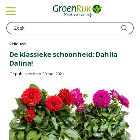
G
a
n
a
a
r
c
Nieuws
o
De klassieke schoonheid: Dahlia
n
Dalina!
t
e
Gepubliceerd op
20 mei 2021
n
t