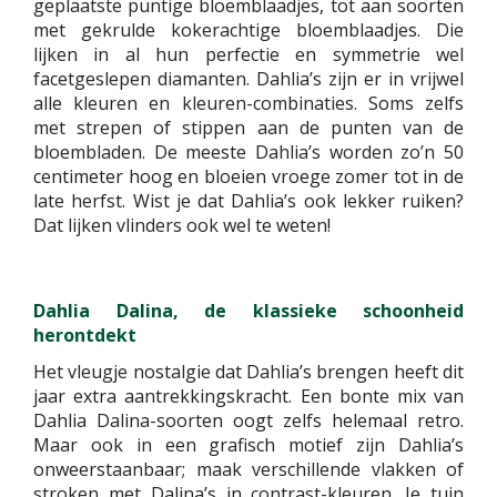
geplaatste puntige bloemblaadjes, tot aan soorten
met gekrulde kokerachtige bloemblaadjes. Die
lijken in al hun perfectie en symmetrie wel
facetgeslepen diamanten. Dahlia’s zijn er in vrijwel
alle kleuren en kleuren-combinaties. Soms zelfs
met strepen of stippen aan de punten van de
bloembladen. De meeste Dahlia’s worden zo’n 50
centimeter hoog en bloeien vroege zomer tot in de
late herfst. Wist je dat Dahlia’s ook lekker ruiken?
Dat lijken vlinders ook wel te weten!
Dahlia Dalina, de klassieke schoonheid
herontdekt
Het vleugje nostalgie dat Dahlia’s brengen heeft dit
jaar extra aantrekkingskracht. Een bonte mix van
Dahlia Dalina-soorten oogt zelfs helemaal retro.
Maar ook in een grafisch motief zijn Dahlia’s
onweerstaanbaar; maak verschillende vlakken of
stroken met Dalina’s in contrast-kleuren. Je tuin