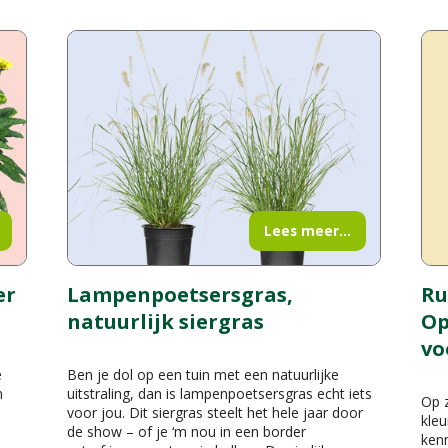
Lees meer...
er
Lampenpoetsersgras,
Ru
natuurlijk siergras
Op
vo
e
Ben je dol op een tuin met een natuurlijke
n
uitstraling, dan is lampenpoetsersgras echt iets
Op z
voor jou. Dit siergras steelt het hele jaar door
kleu
de show – of je ‘m nou in een border
kenn