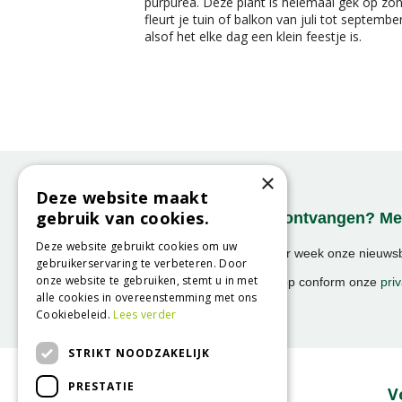
purpurea. Deze plant is helemaal gek op zo
fleurt je tuin of balkon van juli tot septembe
alsof het elke dag een klein feestje is.
×
Deze website maakt
gebruik van cookies.
Onze nieuwsbrief ontvangen? Mel
Deze website gebruikt cookies om uw
Ontvang ongeveer 1x per week onze nieuwsbr
gebruikerservaring te verbeteren. Door
activiteiten!
onze website te gebruiken, stemt u in met
We slaan uw gegevens op conform onze
priv
alle cookies in overeenstemming met ons
Cookiebeleid.
Lees verder
STRIKT NOODZAKELIJK
PRESTATIE
Over GroenRijk
V