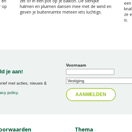
n en
zet of in een pot op je balkon. De sierlijke
een 
r op
halmen en pluimen dansen mee met de wind en
knal
geven je buitenruimte meteen iets luchtigs.
ze e
is.
Voornaam
d je aan!
ief met acties, nieuws &
acy policy
.
oorwaarden
Thema