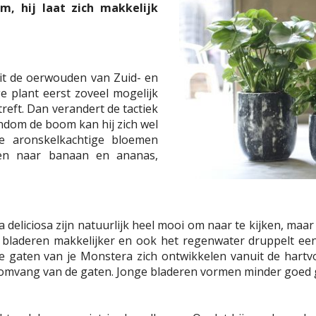
m, hij laat zich makkelijk
it de oerwouden van Zuid- en
e plant eerst zoveel mogelijk
reft. Dan verandert de tactiek
Rondom de boom kan hij zich wel
e aronskelkachtige bloemen
ken naar banaan en ananas,
deliciosa zijn natuurlijk heel mooi om naar te kijken, ma
e bladeren makkelijker en ook het regenwater druppelt een
 gaten van je Monstera zich ontwikkelen vanuit de hartvo
de omvang van de gaten. Jonge bladeren vormen minder goed 