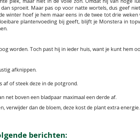
hte plek, maar niet in de volle zon. Omdat hij van hoge l
n dan sproeit. Maar pas op voor natte wortels, dus geef niet
de winter hoef je hem maar eens in de twee tot drie weken w
ibare plantenvoeding bij geeft, blijft je Monstera in topv
nen.
og worden. Toch past hij in ieder huis, want je kunt hem ook
ustig afknippen.
s af of steek deze in de potgrond.
 dan net boven een bladpaar maximaal een derde af.
, verwijder dan de bloem, deze kost de plant extra energie.
olgende berichten: