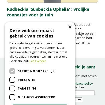
Rudbeckia 'Sunbeckia Ophelia' : vrolijke
zonnetjes voor je tuin
Op zoek naar een plant die je tuin een flinke kleurboost
×
geeft in de zomer en herfst? Maak kennis met de
Deze website maakt
Rudbeckia ‘Sunbeckia Ophelia’ – een zonnestraaltje op een
gebruik van cookies.
steel. Met haar knalgele bloemblaadjes en frisgroen hart
fleurt ze elke border of pot op alsof het altijd zomer is.
Deze website gebruikt cookies om uw
gebruikerservaring te verbeteren. Door
onze website te gebruiken, stemt u in met
alle cookies in overeenstemming met ons
Cookiebeleid.
Lees verder
Onze nieuwsbrief ontvangen? Meld je aan!
STRIKT NOODZAKELIJK
Ontvang ongeveer 1x per week onze nieuwsbrief met acties,
PRESTATIE
nieuws & activiteiten!
We slaan uw gegevens op conform onze
privacy policy
.
Voornaam
E-mailadres
TARGETING
NIET-GECLASSIFICEERD