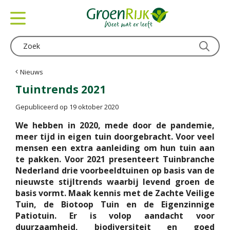
G
a
n
a
a
r
c
Nieuws
o
Tuintrends 2021
n
t
Gepubliceerd op
19 oktober 2020
e
We hebben in 2020, mede door de pandemie,
n
meer tijd in eigen tuin doorgebracht. Voor veel
t
mensen een extra aanleiding om hun tuin aan
te pakken. Voor 2021 presenteert Tuinbranche
Nederland drie voorbeeldtuinen op basis van de
nieuwste stijltrends waarbij levend groen de
basis vormt. Maak kennis met de Zachte Veilige
Tuin, de Biotoop Tuin en de Eigenzinnige
Patiotuin. Er is volop aandacht voor
duurzaamheid, biodiversiteit en goed