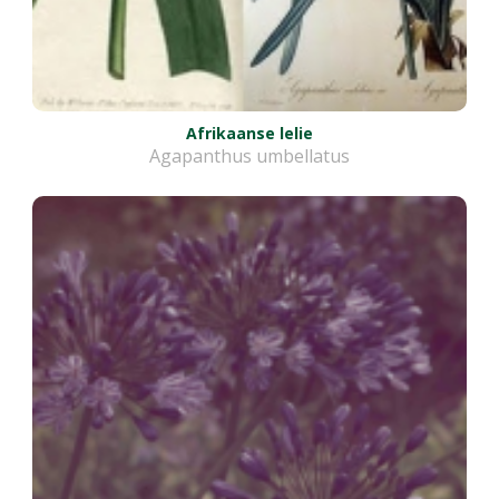
Afrikaanse lelie
Agapanthus umbellatus