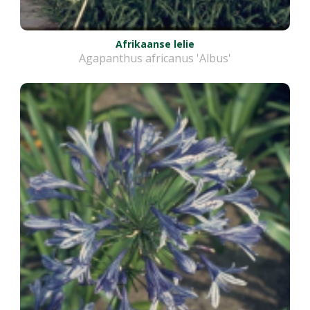
Afrikaanse lelie
Agapanthus africanus 'Albus'