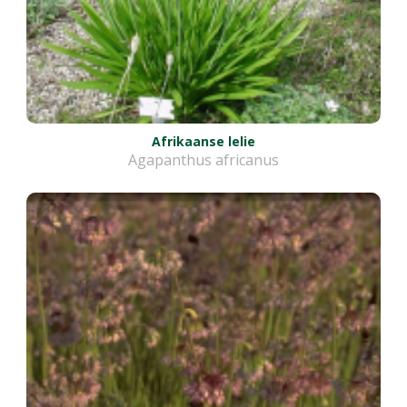
Afrikaanse lelie
Agapanthus africanus