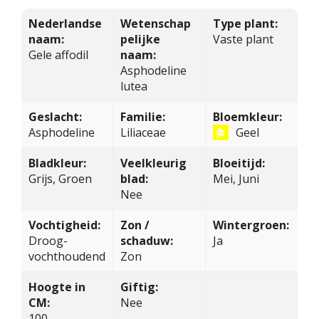
Nederlandse
Wetenschap
Type plant:
naam:
pelijke
Vaste plant
Gele affodil
naam:
Asphodeline
lutea
Geslacht:
Familie:
Bloemkleur:
Asphodeline
Liliaceae
Geel
Bladkleur:
Veelkleurig
Bloeitijd:
Grijs, Groen
blad:
Mei, Juni
Nee
Vochtigheid:
Zon /
Wintergroen:
Droog-
schaduw:
Ja
vochthoudend
Zon
Hoogte in
Giftig:
CM:
Nee
100