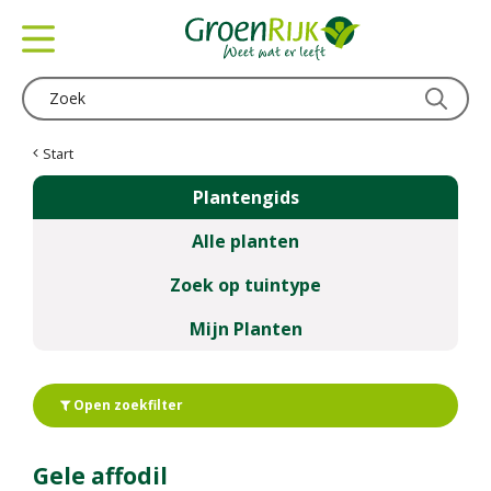
G
a
n
a
a
r
c
Start
o
Plantengids
n
t
Alle planten
e
n
Zoek op tuintype
t
Mijn Planten
Open zoekfilter
Gele affodil