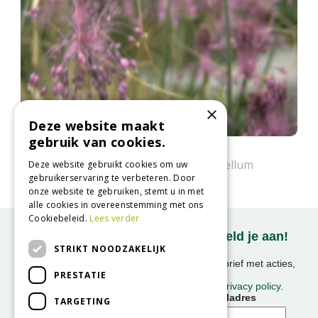
×
Deze website maakt
gebruik van cookies.
Berglook
Allium carinatum subsp. pulchellum
Deze website gebruikt cookies om uw
gebruikerservaring te verbeteren. Door
onze website te gebruiken, stemt u in met
alle cookies in overeenstemming met ons
Cookiebeleid.
Lees verder
Onze nieuwsbrief ontvangen? Meld je aan!
STRIKT NOODZAKELIJK
Ontvang ongeveer 1x per week onze nieuwsbrief met acties,
PRESTATIE
nieuws & activiteiten!
We slaan uw gegevens op conform onze
privacy policy
.
Voornaam
E-mailadres
TARGETING